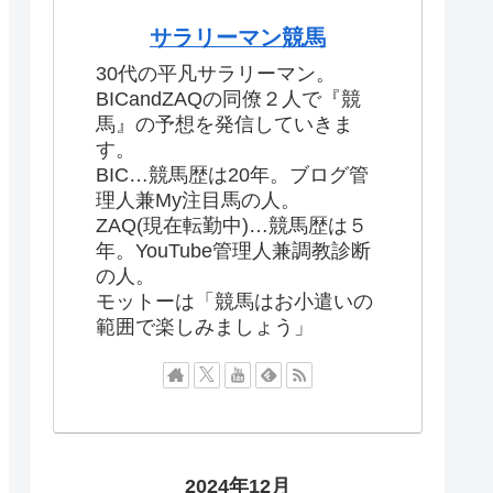
サラリーマン競馬
30代の平凡サラリーマン。
BICandZAQの同僚２人で『競
馬』の予想を発信していきま
す。
BIC…競馬歴は20年。ブログ管
理人兼My注目馬の人。
ZAQ(現在転勤中)…競馬歴は５
年。YouTube管理人兼調教診断
の人。
モットーは「競馬はお小遣いの
範囲で楽しみましょう」
2024年12月