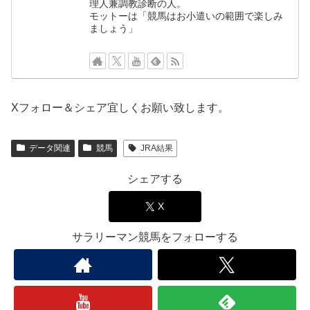
理人兼調教診断の人。
モットーは「競馬はお小遣いの範囲で楽しみ
ましょう」
Xフォロー＆シェア宜しくお願い致します。
データ関連
競馬
JRA結果
シェアする
X
サラリーマン競馬をフォローする