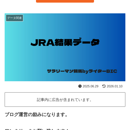
データ関連
2025.06.29
2026.01.10
記事内に広告が含まれています。
ブログ運営の励みになります。