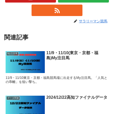
サラリーマン競馬
関連記事
11/9・11/10(東京・京都・福
My注目馬
島)My注目馬
11/9・11/10東京・京都・福島競馬場に出走するMy注目馬。「人気と
の乖離」を狙い撃ち。
2024/12/22高知ファイナルデータ
データ関連