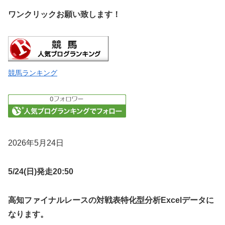
ワンクリックお願い致します！
競馬ランキング
2026年5月24日
5/24(日)発走20:50
高知ファイナルレースの対戦表特化型分析Excelデータに
なります。