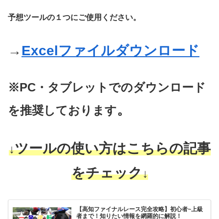
予想ツールの１つにご使用ください。
→
Excelファイルダウンロード
※PC・タブレットでのダウンロード
。
を推奨しております
ツールの使い方はこちらの記事
↓
をチェック
↓
【高知ファイナルレース完全攻略】初心者~上級
者まで！知りたい情報を網羅的に解説！