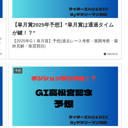
【皐月賞2025年予想】”皐月賞は通過タイム
が鍵！？”
ッ
【2025年GⅠ皐月賞】予想(過去レース考察・展開考察・最
で
終見解・推奨買目)
人
27
2025.04.19
予想