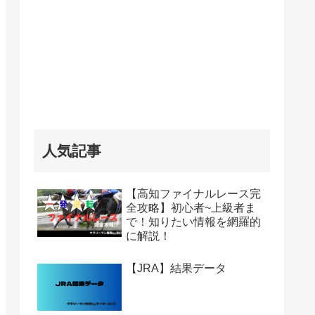
人気記事
【高知ファイナルレース完
全攻略】初心者~上級者ま
で！知りたい情報を網羅的
に解説！
【JRA】結果データ