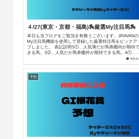
４/27(東京・京都・福島)🏇厳選My注目馬🏇
本日も当ブログをご覧頂き有難うございます。JRAVANの
My注目馬機能を使用して登録した厳選特注馬をピックア
プしました。 表記説明S①…人気薄だが馬券圏内が期待
きる馬。S➁…人気だが馬券圏外が期待できる馬。A①…
気で単勝勝負が出来る馬...
2025.04.
予想