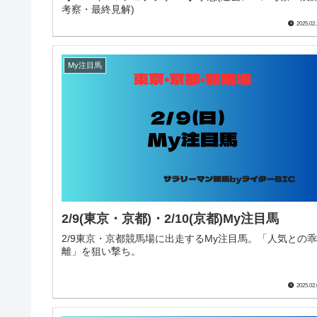
考察・最終見解)
2025.02.
My注目馬
2/9(東京・京都)・2/10(京都)My注目馬
2/9東京・京都競馬場に出走するMy注目馬。「人気との乖
離」を狙い撃ち。
2025.02.