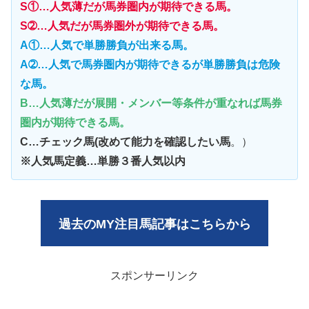
S①…人気薄だが馬券圏内が期待できる馬。
S➁…人気だが馬券圏外が期待できる馬。
A①…
人気で単勝勝負が出来る馬。
A
➁…人気で馬券圏内が期待できるが単勝勝負は危険
な馬。
B…人気薄だが展開・メンバー等条件が重なれば馬券
圏内が期待できる馬。
C…チェック馬(改めて能力を確認したい馬
。）
※人気馬定義…単勝３番人気以内
過去のMY注目馬記事はこちらから
スポンサーリンク