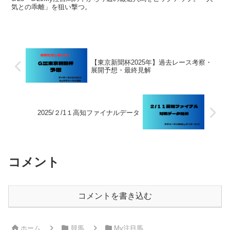
気との乖離」を狙い撃つ。
【東京新聞杯2025年】過去レース考察・
展開予想・最終見解
2025/２/1１高知ファイナルデータ
コメント
コメントを書き込む
ホーム
競馬
My注目馬