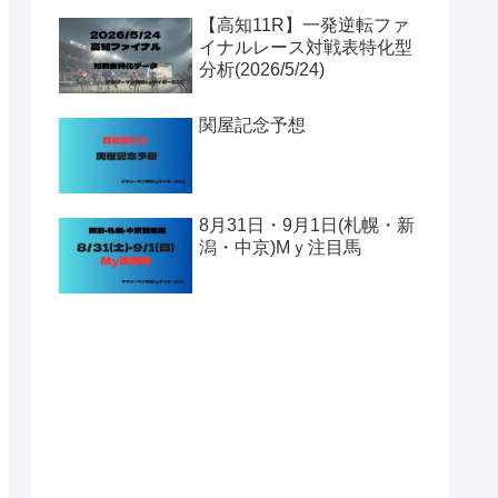
【高知11R】一発逆転ファ
イナルレース対戦表特化型
分析(2026/5/24)
関屋記念予想
8月31日・9月1日(札幌・新
潟・中京)Mｙ注目馬