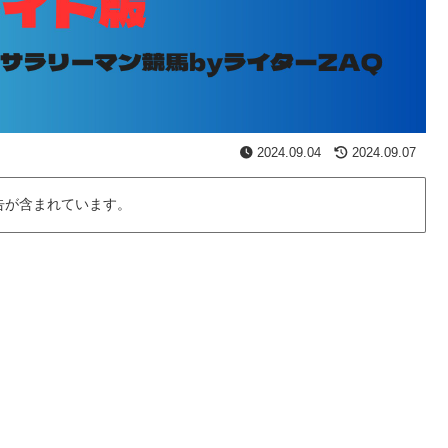
2024.09.04
2024.09.07
告が含まれています。