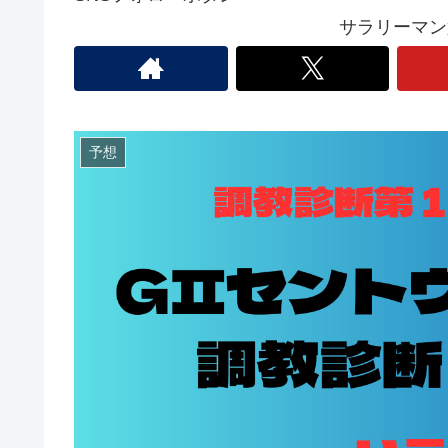
サラリーマン
予想