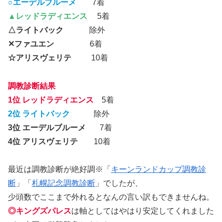
○エーデルブルーメ
7着
▲レッドラディエンス
5着
△ライトバック
除外
✕‬ファユエン
6着
☆アリスヴェリテ
10着
調教診断結果
1位 レッドラディエンス
5着
2位 ライトバック
除外
3位 エーデルブルーメ
7着
4位 アリスヴェリテ
10着
最近は調教診断が絶好調※「
キーンランドカップ調教診
断
」「
札幌記念調教診断
」でしたが、
少頭数でここまで外れるとなんの言い訳もできませんね。
◎キングズパレス
は軸としてはやはり安定してくれました