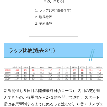
目次
ラップ比較(過去３年)
勝馬総評
予想総評
ラップ比較(過去３年)
新潟開催も８日目の開催最終日(Aコース)、内目の芝が痛
んできたのか各馬内から2~３頭を開けて進む。スタート
后は各馬牽制するようにぬるっと進むが、８番アリスヴェ