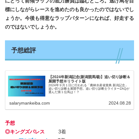
にとって前傾ラップの底力勝負は臨むところ。逃げ馬を目
標にしながらレースを進めたのも良かったのではないでし
ょうか。今後も得意なラップパターンになれば、好走する
のではないでしょうか。
予想総評
【2024年新潟記念(新潟競馬場)】追い切り診断＆
展開予想※リライト版
2024年９月１日に行われる「農林水産省賞典 新潟記念」
追い切り診断＆展開予想。追い切り診断士ライターZAQが
選んだ第１位馬は！？
salarymankeiba.com
2024.08.28
予想
◎キングズパレス
3着