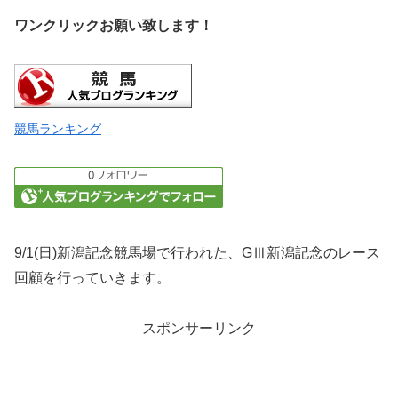
ワンクリックお願い致します！
競馬ランキング
9/1(日)新潟記念競馬場で行われた、GⅢ新潟記念のレース
回顧を行っていきます。
スポンサーリンク