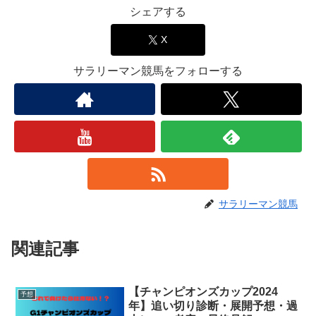
シェアする
X
サラリーマン競馬をフォローする
サラリーマン競馬
関連記事
【チャンピオンズカップ2024
予想
年】追い切り診断・展開予想・過