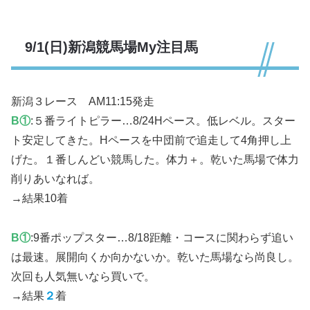
9/1(日)新潟競馬場My注目馬
新潟３レース AM11:15発走
B①
:５番ライトピラー…8/24Hペース。低レベル。スター
ト安定してきた。Hペースを中団前で追走して4角押し上
げた。１番しんどい競馬した。体力＋。乾いた馬場で体力
削りあいなれば。
→結果10着
B①
:9番ポップスター…8/18距離・コースに関わらず追い
は最速。展開向くか向かないか。乾いた馬場なら尚良し。
次回も人気無いなら買いで。
→結果
２
着