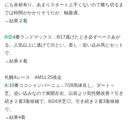
にも余裕有り。あまりスタート上手くないので勝ち切るま
では時間がかかりそうだが、軸最適。
→結果
２
着
B➁
:4番ランドマックス…8/17逃げたとき必ずペースあが
る。人気以上に逃げて渋とい。差し・追い込み馬とセット
で。
→結果４着
札幌4レース AM11:25発走
A
:10番ココシャンパーニュ…7/28馬体良し。ダート＜
芝。追い込みなので展開左右。以前より気性難改善？引き
続き２着3着候補で。8/24洋芝◎。引き続き２着3着候補
で。
→結果4着