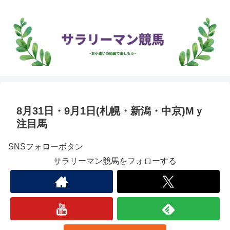
8月31日・9月1日(札幌・新潟・中京)Mｙ
注目馬
SNSフォローボタン
サラリーマン競馬をフォローする