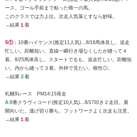
ース。ゴール手前まで粘った唯一の馬。
このクラスでは力上位。次走人気落とすなら妙味。
→結果
１
着
S①
：10番ハイケンス(推定11人気)…8/18馬体良し。追走
忙しい。距離短い。直線一瞬行き場なくしたが縫って４
着。8/25馬体良し。スタートでるも、追走忙しい。距離短
い。内から縫って３着。外枠で見たい。根性◎。
→結果
２
着
札幌9レース PM14:15発走
A
:9番クラヴィコード(推定10人気)…8/17叩き２走目。展
開向いた。逃げ切り勝ち。フットワークよく次走も注意。
→結果
１
着