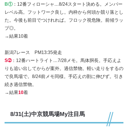
B①
：12番フィローシャ…8/24スタート決める。メンバー
レベル高。フットワーク良し。内枠から何頭か競り落とし
た。今後も前目でつけれれば。フロック視危険。前傾ラッ
プ◎。
→結果10着
新潟7レース PM13:35発走
S➁
：12番ハートライト…7/28メモ。馬体胴長。手応えよ
りも追い出してからが案外。過信禁物。軽い走りをするの
で良馬場で。8/24前メモ同様。手応えの割に伸びず。引き
続き過信禁物。
→結果
10
着
8/31(土)中京競馬場My注目馬